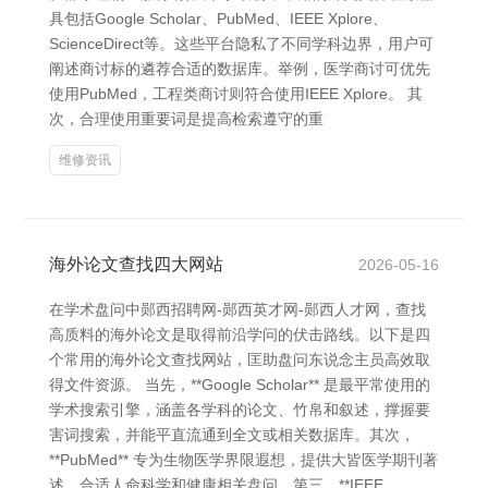
具包括Google Scholar、PubMed、IEEE Xplore、
ScienceDirect等。这些平台隐私了不同学科边界，用户可
阐述商讨标的遴荐合适的数据库。举例，医学商讨可优先
使用PubMed，工程类商讨则符合使用IEEE Xplore。 其
次，合理使用重要词是提高检索遵守的重
维修资讯
海外论文查找四大网站
2026-05-16
在学术盘问中郧西招聘网-郧西英才网-郧西人才网，查找
高质料的海外论文是取得前沿学问的伏击路线。以下是四
个常用的海外论文查找网站，匡助盘问东说念主员高效取
得文件资源。 当先，**Google Scholar** 是最平常使用的
学术搜索引擎，涵盖各学科的论文、竹帛和叙述，撑握要
害词搜索，并能平直流通到全文或相关数据库。其次，
**PubMed** 专为生物医学界限遐想，提供大皆医学期刊著
述，合适人命科学和健康相关盘问。第三，**IEEE