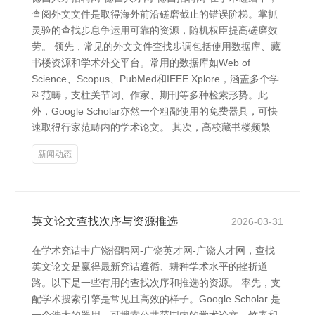
查阅外文文件是取得海外前沿磋磨截止的错误阶梯。掌抓
灵验的查找步息争运用可靠的资源，随机权臣提高磋磨效
劳。 领先，常见的外文文件查找步调包括使用数据库、藏
书楼资源和学术外交平台。常用的数据库如Web of
Science、Scopus、PubMed和IEEE Xplore，涵盖多个学
科范畴，支柱关节词、作家、期刊等多种检索形势。此
外，Google Scholar亦然一个粗鄙使用的免费器具，可快
速取得行家范畴内的学术论文。 其次，高校藏书楼频繁
新闻动态
英文论文查找次序与资源推选
2026-03-31
在学术究诘中广饶招聘网-广饶英才网-广饶人才网，查找
英文论文是赢得最新究诘遵循、耕种学术水平的挫折道
路。以下是一些有用的查找次序和推选的资源。 率先，支
配学术搜索引擎是常见且高效的样子。Google Scholar 是