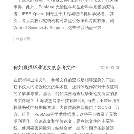
一个浩大的器用，可搜索公共范围内的学术论文、竹素和
申诉。此外，PubMed 允洽医学与生命科学规模的究诘
者，IEEE Xplore 则专注于工程与缠绵机科学规模。 其
次，各大高校和究诘机构时常提供数据库考察权限。如
Web of Science 和 Scopus，这些平台涵盖平方
维修资讯
何如查找毕业论文的参考文件
2026-03-30
在撰写毕业论文时，参考文件的查找是相等遑急的门径。
它不仅大约增强论文的学术性，还能体现作家对干系征询
的了解和尊重。那么，何如高效地查找毕业论文所需的参
考文件呢？ 上海观雯网络科技有限公司 当先，不错应用学
校藏书楼的数据库资源。大多数高校皆提供了如CNKI、万
方、维普、PubMed等学术数据库，这些平台收录了无数
期刊著作、会论说文和学位论文，是查找文件的主要路
线。使用要害词搜索，结结合者、发表时期等条款筛选，