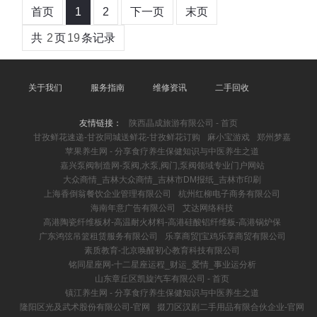
首页
1
2
下一页
末页
共
2
页
19
条记录
关于我们
服务指南
维修资讯
二手回收
友情链接：
陕西晶成旅游有限公司 - 首页
甘孜鲜花速递-甘孜同城送鲜花-甘孜鲜花订购
麻小宝游戏
郑州梦嘉
苹果养生网 - 分享食疗养生保健知识与中医养生之道
嘉兴泵阀制造网-泵阀,水泵,阀门,泵阀领域专业门户网站
大众商情_吉林大众商情_吉林市DM报纸_吉林市印刷
上海香倒翁餐饮企业管理有限公司
杭州红柳电子商务有限公司
海南年意广告有限公司
艾达网络科技
高港陶瓷纤维板材-高温耐火材料-高港硅酸铝纤维板-高港锅炉保
广东鸿弦吊篮租赁服务有限公司
乐享商贸|宝鸡乐享商贸有限公司
素质教育-北京唤醒初心教育科技有限公司
铭同星座网-十二星座运程_财运_爱情_事业运分析
山东章丘区凯旋汽车有限公司 - 首页
镇江养生网 - 分享食疗养生保健知识与中医养生之道
隆阳区光及武术股份有限公司-官网
掇刀区汉剧二手用品有限合伙企业-官网