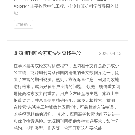
Xplore** 主要收录电气工程、推测打算机科学等界限的技
能
维修资讯
龙源期刊网检索页快速查找手段
2026-04-13
在学术盘考或论文写稿进程中，查阅相干文件是必弗成少
的才调。龙源期刊网动作国内蹙迫的全文数据库之一，提
供了丰富的期刊资源。然则，靠近海量信息，何如高效地
进行检索，成为好多用户怜惜的问题。 领先，明确重要词
是提高检索效力的重要。用户应左证盘考主题，索取出中
枢重要词，并尽量使用精确匹配，幸免无极搜索。举例，
在搜索“东谈主工智能教养应用”时，可获胜输入该短语，
以获得更精确的遏抑。 其次，应用高等检索功能不错进一
步优化搜索遏抑。龙源期刊网提供多种筛选要求，如时分
鸿沟、期刊类型、作家等，合理开辟这些要求能