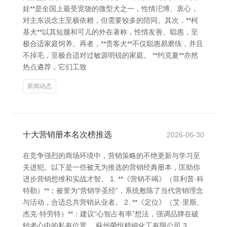
娃**是全国上最受宽饶的微型犬之一，性情汜博、衷心，
对主东说念主至极依赖，但需要较多的陪同。其次，**柯
基犬**以其短腿和可儿的外在著称，性情友善、聪惠，至
极合适家庭饲养。再者，**贵客犬**不仅聪惠易磨练，并且
不掉毛，至极合适对过敏源明锐的家庭。 **约克夏**亦然
热点遴荐，它们工致
新闻动态
十大营销册本名次榜推选
2026-06-30
在竞争强烈的商场环境中，营销策略的不绝更新与学习至
关进犯。以下是一些被无为推选的营销经典册本，匡助你
进步营销想维和实战才智。 1. **《营销不竭》（菲利普·科
特勒）**：被誉为“营销学圣经”，系统敷陈了当代营销理念
与活动，合适总共营销从业者。 2. **《定位》（艾·里斯、
杰克·特劳特）**：建议“心智占有率”想法，强调品牌在破
钞者心中的私有位置。 蘇州榮恒精細化工有限公司 3.