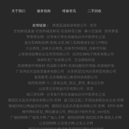
关于我们
服务指南
维修资讯
二手回收
友情链接：
陕西晶成旅游有限公司 - 首页
甘孜鲜花速递-甘孜同城送鲜花-甘孜鲜花订购
麻小宝游戏
郑州梦嘉
苹果养生网 - 分享食疗养生保健知识与中医养生之道
嘉兴泵阀制造网-泵阀,水泵,阀门,泵阀领域专业门户网站
大众商情_吉林大众商情_吉林市DM报纸_吉林市印刷
上海香倒翁餐饮企业管理有限公司
杭州红柳电子商务有限公司
海南年意广告有限公司
艾达网络科技
高港陶瓷纤维板材-高温耐火材料-高港硅酸铝纤维板-高港锅炉保
广东鸿弦吊篮租赁服务有限公司
乐享商贸|宝鸡乐享商贸有限公司
素质教育-北京唤醒初心教育科技有限公司
铭同星座网-十二星座运程_财运_爱情_事业运分析
山东章丘区凯旋汽车有限公司 - 首页
镇江养生网 - 分享食疗养生保健知识与中医养生之道
隆阳区光及武术股份有限公司-官网
掇刀区汉剧二手用品有限合伙企业-官网
聊城58转让网|饭店转让网|
隆阳区光及武术股份有限公司-官网
ERR-快网
柳州网站策划_网站建设公司_网站设计制作开发_seo优化
广饶招聘网-广饶英才网-广饶人才网
襄阳招聘网-襄阳英才网-襄阳人才网
公安招聘网-公安英才网-公安人才网