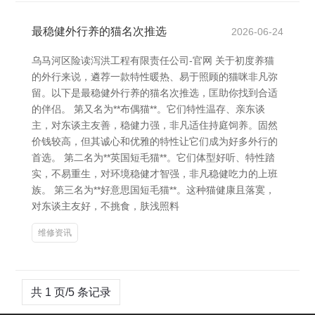
最稳健外行养的猫名次推选
2026-06-24
乌马河区险读泻洪工程有限责任公司-官网 关于初度养猫
的外行来说，遴荐一款特性暖热、易于照顾的猫咪非凡弥
留。以下是最稳健外行养的猫名次推选，匡助你找到合适
的伴侣。 第又名为**布偶猫**。它们特性温存、亲东谈
主，对东谈主友善，稳健力强，非凡适住持庭饲养。固然
价钱较高，但其诚心和优雅的特性让它们成为好多外行的
首选。 第二名为**英国短毛猫**。它们体型好听、特性踏
实，不易重生，对环境稳健才智强，非凡稳健吃力的上班
族。 第三名为**好意思国短毛猫**。这种猫健康且落寞，
对东谈主友好，不挑食，肤浅照料
维修资讯
共 1 页/5 条记录