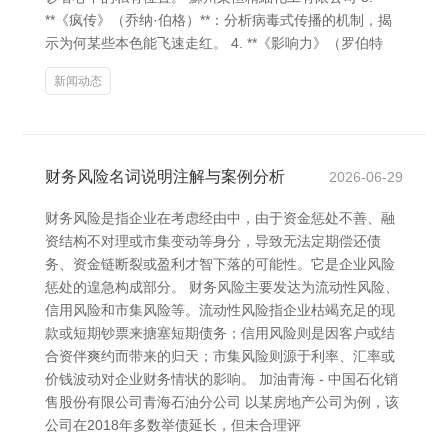
**《疯传》（乔纳·伯格）**：分析病毒式传播的机制，揭
示为何某些本色能飞速走红。 4. **《影响力》（罗伯特
新闻动态
财务风险名词说明注解与案例分析
2026-06-29
财务风险是指企业在考虑经由中，由于资金惩处不善、融
资结构不对理或市集变动等身分，导致无法定期偿还债
务、资金链断裂或盈利才智下落的可能性。它是企业风险
惩处的遑急构成部分。 财务风险主要发达为流动性风险、
信用风险和市集风险等。流动性风险指企业枯竭充足的现
款或短期钞票来搪塞短期债务；信用风险则是因客户或结
合资伴爽约而带来的归天；市集风险则源于利率、汇率或
价钱波动对企业财务情状的影响。 加油青海 - 中国石化销
售股份有限公司青海石油分公司 以某房地产公司为例，该
公司在2018年多数举债延长，但未合理评