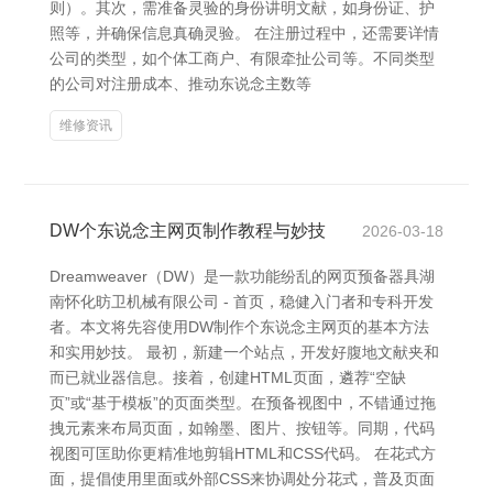
则）。其次，需准备灵验的身份讲明文献，如身份证、护
照等，并确保信息真确灵验。 在注册过程中，还需要详情
公司的类型，如个体工商户、有限牵扯公司等。不同类型
的公司对注册成本、推动东说念主数等
维修资讯
DW个东说念主网页制作教程与妙技
2026-03-18
Dreamweaver（DW）是一款功能纷乱的网页预备器具湖
南怀化昉卫机械有限公司 - 首页，稳健入门者和专科开发
者。本文将先容使用DW制作个东说念主网页的基本方法
和实用妙技。 最初，新建一个站点，开发好腹地文献夹和
而已就业器信息。接着，创建HTML页面，遴荐“空缺
页”或“基于模板”的页面类型。在预备视图中，不错通过拖
拽元素来布局页面，如翰墨、图片、按钮等。同期，代码
视图可匡助你更精准地剪辑HTML和CSS代码。 在花式方
面，提倡使用里面或外部CSS来协调处分花式，普及页面