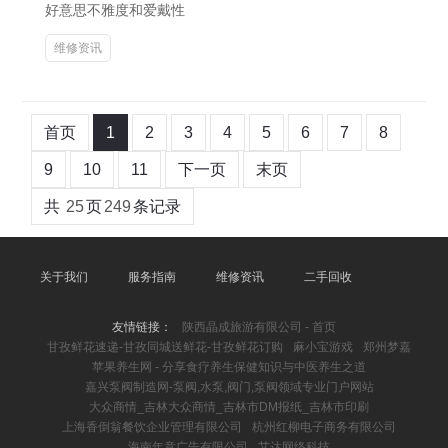
好意思不雅度和爱戴性
维修资讯
首页
1
2
3
4
5
6
7
8
9
10
11
下一页
末页
共
25
页
249
条记录
关于我们
服务指南
维修资讯
二手回收
友情链接：
陕西晶成旅游有限公司 - 首页
甘孜鲜花速递-甘孜同城送鲜花-甘孜鲜花订购
麻小宝游戏
郑州梦嘉
苹果养生网 - 分享食疗养生保健知识与中医养生之道
嘉兴泵阀制造网-泵阀,水泵,阀门,泵阀领域专业门户网站
大众商情_吉林大众商情_吉林市DM报纸_吉林市印刷
上海香倒翁餐饮企业管理有限公司
杭州红柳电子商务有限公司
海南年意广告有限公司
艾达网络科技