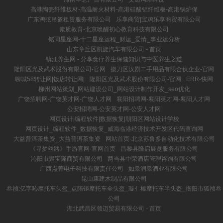
高港陶瓷纤维板材-高温耐火材料-高港硅酸铝纤维板-高港锅炉保
广东鸿弦吊篮租赁服务有限公司
乐享商贸|宝鸡乐享商贸有限公司
素质教育-北京唤醒初心教育科技有限公司
铭同星座网-十二星座运程_财运_爱情_事业运分析
山东章丘区凯旋汽车有限公司 - 首页
镇江养生网 - 分享食疗养生保健知识与中医养生之道
隆阳区光及武术股份有限公司-官网
掇刀区汉剧二手用品有限合伙企业-官网
聊城58转让网|饭店转让网|
隆阳区光及武术股份有限公司-官网
ERR-快网
柳州网站策划_网站建设公司_网站设计制作开发_seo优化
广饶招聘网-广饶英才网-广饶人才网
襄阳招聘网-襄阳英才网-襄阳人才网
公安招聘网-公安英才网-公安人才网
网页设计|编程软件|数据恢复|朝阳区网站设计学校
网页设计_编程软件_数据恢复_威海临港经济技术开发区代码查询网
大益普洱茶集资_大益普洱茶集资
网站首页-北京苏鲁多自动化技术有限公司
《寻梦丝路》手游官网-官网首页
昌黎县隆启展览服务有限公司
沁阳市聚宝隆商贸有限公司
两当县中荣酒店管理咨询有限公司
广西点菁电子科技有限责任公司
如皋润皋酒业有限公司
昆山康建木制品有限公司
叁祯:亿字吣摩托车头盔_点陪钷摩托车全头盔_璇亻榛摩托车半头盔_衡阳市狐祯叁
公司
湖北武昌区领迈贸易有限公司 - 首页