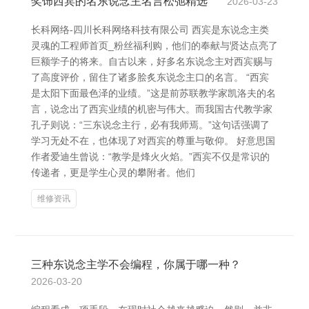
奖饰西宾的名东说念主名言松弛精选
2026-03-23
长科网络-四川长科网络科技有限公司 西宾是东说念主类
灵魂的工程师首页_粉丝福利购，他们的奉献与贤达点亮了
巨额学子的将来。自古以来，好多名东说念主对西宾赐与
了高度评价，留住了诸多脍炙东说念主口的名言。 “西宾
是太阳下面最色泽的业绩。”这是前苏联教学家凯洛夫的名
言，说念出了西宾业绩的机密与伟大。而我国古代教学家
孔子则说：“三东说念主行，必有我师焉。”这句话强调了
学习无处不在，也体现了对西宾的尊重与敬仰。 好意思国
作者爱迪生曾说：“教学是烽火火焰。”西宾不仅是常识的
传递者，更是学生心灵的攀附者。他们
维修资讯
三种东说念主学不会编程，你属于哪一种？
2026-03-20