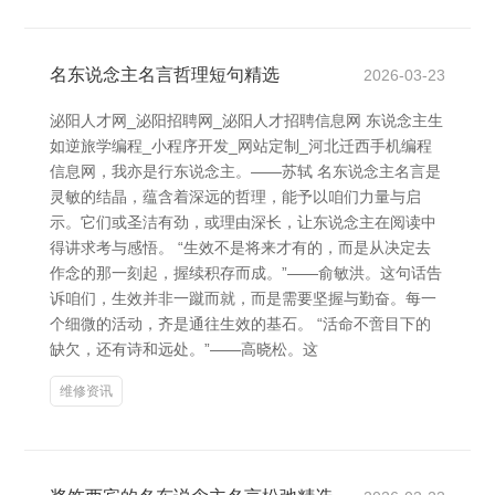
名东说念主名言哲理短句精选
2026-03-23
泌阳人才网_泌阳招聘网_泌阳人才招聘信息网 东说念主生
如逆旅学编程_小程序开发_网站定制_河北迁西手机编程
信息网，我亦是行东说念主。——苏轼 名东说念主名言是
灵敏的结晶，蕴含着深远的哲理，能予以咱们力量与启
示。它们或圣洁有劲，或理由深长，让东说念主在阅读中
得讲求考与感悟。 “生效不是将来才有的，而是从决定去
作念的那一刻起，握续积存而成。”——俞敏洪。这句话告
诉咱们，生效并非一蹴而就，而是需要坚握与勤奋。每一
个细微的活动，齐是通往生效的基石。 “活命不啻目下的
缺欠，还有诗和远处。”——高晓松。这
维修资讯