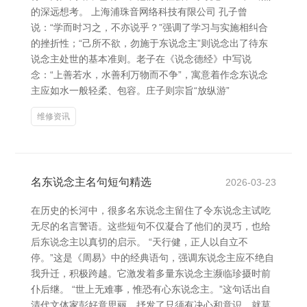
的深远想考。 上海浦珠音网络科技有限公司 孔子曾
说：“学而时习之，不亦说乎？”强调了学习与实施相纠合
的挫折性；“己所不欲，勿施于东说念主”则说念出了待东
说念主处世的基本准则。老子在《说念德经》中写说
念：“上善若水，水善利万物而不争”，寓意着作念东说念
主应如水一般轻柔、包容。庄子则宗旨“放纵游”
维修资讯
名东说念主名句短句精选
2026-03-23
在历史的长河中，很多名东说念主留住了令东说念主试吃
无尽的名言警语。这些短句不仅凝合了他们的灵巧，也给
后东说念主以真切的启示。 “天行健，正人以自立不
停。”这是《周易》中的经典语句，强调东说念主应不绝自
我升迁，积极跨越。它激发着多量东说念主濒临珍摄时前
仆后继。 “世上无难事，惟恐有心东说念主。”这句话出自
清代文体家彭好意思丽，抒发了只须有决心和意识，就莫