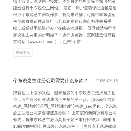
操作方便，深受用户怜爱。本文将为您可贵先容如何登录
建造银行个东说念主网银。 最初，用户需确保已通畅建造
银行个东说念主网银作事。若尚未通畅，可佩带本东说念
主灵验身份证件及银行卡赶就职意建行网点办理关系手
续，或通过手机银行APP在线央求通畅。 登录建造银行个
东说念主网银的步调如下：掀开浏览器，窥察建造银行官
方网站（www.ccb.com），点击“个东
维修资讯
个东说念主注册公司需要什么条款？
2026-03-18
跟着创业上涨的兴起，越来越多的个东说念主选拔自主创
业，而注册公司是达成这一主见的第一步。那么南宁网站
搭建_网站建设公司_网站制作建设搭建_seo优化，个东说
念主注册公司需要哪些条款呢？ 上海宸鸿新商贸有限公司
领先，肯求东说念主必须具备十足民事行径智力，即年满
18周岁的中国公民或外籍东说念主士（需顺应干系法律规