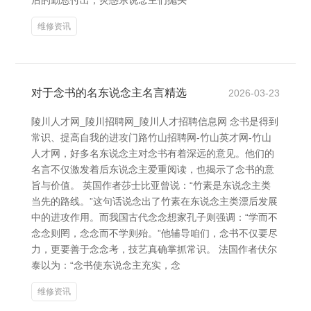
后的勤恳付出，荧惑东说念主们抛头
维修资讯
对于念书的名东说念主名言精选
2026-03-23
陵川人才网_陵川招聘网_陵川人才招聘信息网 念书是得到
常识、提高自我的进攻门路竹山招聘网-竹山英才网-竹山
人才网，好多名东说念主对念书有着深远的意见。他们的
名言不仅激发着后东说念主爱重阅读，也揭示了念书的意
旨与价值。 英国作者莎士比亚曾说：“竹素是东说念主类
当先的路线。”这句话说念出了竹素在东说念主类漂后发展
中的进攻作用。而我国古代念念想家孔子则强调：“学而不
念念则罔，念念而不学则殆。”他辅导咱们，念书不仅要尽
力，更要善于念念考，技艺真确掌抓常识。 法国作者伏尔
泰以为：“念书使东说念主充实，念
维修资讯