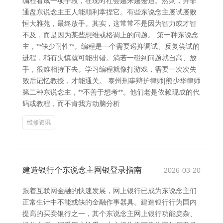
编程看成一项手段，在现时社会越来越蹙迫。然则，并非
通盘东说念主王人能顺利掌捏它。有些东说念主屡试屡败
恒大雅苑，最终放手。其实，这常常不是因为智力或才智
不及，而是因为某些想维或格调上的问题。 第一种东说念
主，**缺少耐性**。编程是一个需要遏抑调试、反复尝试的
进程，稍有失慎就可能出错。淌若一碰到问题就自高、放
手，很难相持下去。学习编程就像打游戏，需要一次次失
败后记忆教授，才能通关。 泰州刑事辩护律师|熊少华律师
第二种东说念主，**不善于想考**。他们老是依赖现成的代
码或教程，而不肯我方动脑分析
维修资讯
建造银行个东说念主网银登录指南
2026-03-20
跟着互联网金融的快速发展，网上银行已成为东说念主们
正常生计中不能或缺的金融作事器具。建造银行行为国内
提高的买卖银行之一，其个东说念主网上银行功能庞杂、