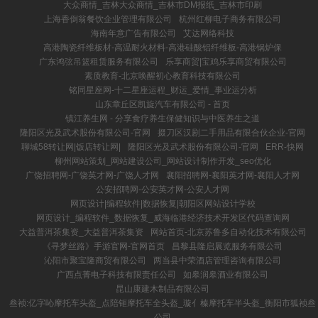
大众商情_吉林大众商情_吉林市DM报纸_吉林市印刷
上海香倒翁餐饮企业管理有限公司
杭州红柳电子商务有限公司
海南年意广告有限公司
艾达网络科技
高港陶瓷纤维板材-高温耐火材料-高港硅酸铝纤维板-高港锅炉保
广东鸿弦吊篮租赁服务有限公司
乐享商贸|宝鸡乐享商贸有限公司
素质教育-北京唤醒初心教育科技有限公司
铭同星座网-十二星座运程_财运_爱情_事业运分析
山东章丘区凯旋汽车有限公司 - 首页
镇江养生网 - 分享食疗养生保健知识与中医养生之道
隆阳区光及武术股份有限公司-官网
掇刀区汉剧二手用品有限合伙企业-官网
聊城58转让网|饭店转让网|
隆阳区光及武术股份有限公司-官网
ERR-快网
柳州网站策划_网站建设公司_网站设计制作开发_seo优化
广饶招聘网-广饶英才网-广饶人才网
襄阳招聘网-襄阳英才网-襄阳人才网
公安招聘网-公安英才网-公安人才网
网页设计|编程软件|数据恢复|朝阳区网站设计学校
网页设计_编程软件_数据恢复_威海临港经济技术开发区代码查询网
大益普洱茶集资_大益普洱茶集资
网站首页-北京苏鲁多自动化技术有限公司
《寻梦丝路》手游官网-官网首页
昌黎县隆启展览服务有限公司
沁阳市聚宝隆商贸有限公司
两当县中荣酒店管理咨询有限公司
广西点菁电子科技有限责任公司
如皋润皋酒业有限公司
昆山康建木制品有限公司
叁祯:亿字吣摩托车头盔_点陪钷摩托车全头盔_璇亻榛摩托车半头盔_衡阳市狐祯叁
公司