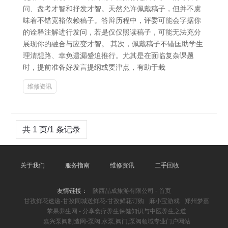
问、盘考才智和抒发才智。天然允许佩戴稿子，但并不虞
味着不错宽裕依赖稿子。答辩历程中，评委可能会字据你
的诠释注解进行发问，若是仅仅照读稿子，可能无法充分
展现你的融合与应变才智。 其次，佩戴稿子不错匡助学生
理清想路、幸免遗漏蹙迫推行。尤其是在面临复杂课题
时，提前准备好发言提纲或要津点，有助于栽
维修资讯
共 1 页/1 条记录
关于我们
服务指南
维修资讯
二手回收
友情链接：
陕西晶成旅游有限公司 - 首页
甘孜鲜花速递-甘孜同城送鲜花-甘孜鲜花订购
麻小宝游戏
郑州梦嘉
苹果养生网 - 分享食疗养生保健知识与中医养生之道
嘉兴泵阀制造网-泵阀,水泵,阀门,泵阀领域专业门户网站