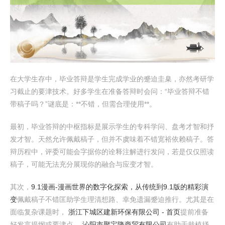
在大学生存中，毕业答辩是学生完成学业的蹙迫圭臬，亦然考研学
习截止的要津技术。好多学生在准备答辩时会问：“毕业答辩不错
带稿子吗？”谜底是：**不错，但需合理使用**。
最初，毕业答辩的中枢指标是展示学生的专科学问、盘考才智和抒
发才智。天然允许佩戴稿子，但并不虞味着不错宽裕依赖稿子。答
辩历程中，评委可能会字据你的诠释注解进行发问，若是仅仅照读
稿子，可能无法充分展现你的融合与应变才智。
其次，
9.1漫画-漫画世界的数字化探索，从传统到9.1版的精彩演
变
佩戴稿子不错匡助学生理清想路、幸免遗漏蹙迫推行。尤其是在
面临复杂课题时，
浙江下城区建新环保有限公司 - 首页
提前准备
好发言提纲或要津点，
沁阳市聚宝隆商贸有限公司
有助于栽植抒