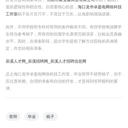
发的逻辑性和档次性。但需要细心的是，
海口龙华卓盈电网络科技
工作室
稿子应片言只字，不宜过于冗长，以免影响现场进展。
此外，不同学校和专科对答辩的条件略有不同。有些学校饱读舞学
生得当参考稿子，而有些则但愿学生唐突完稿演讲，以检会其真确
水平。因此，在准备阶段，提出学生提前了解方位院校的具体限
定，作念好相应准备。
辰溪人才网_辰溪招聘网_辰溪人才招聘信息网
总之海口龙华卓盈电网络科技工作室，毕业答辩不错带稿子，但不
应过度依赖。合理的准备和自信的抒发，才是得到答辩顺利的要
津。
答辩
毕业
稿子