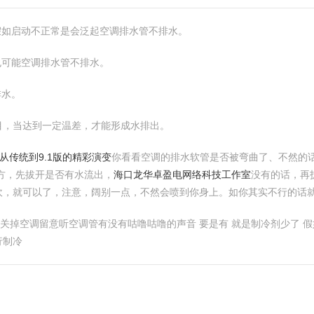
假如启动不正常是会泛起空调排水管不排水。
也可能空调排水管不排水。
排水。
目，当达到一定温差，才能形成水排出。
从传统到9.1版的精彩演变
你看看空调的排水软管是否被弯曲了、不然的
方，先拔开是否有水流出，
海口龙华卓盈电网络科技工作室
没有的话，再
吹，就可以了，注意，阔别一点，不然会喷到你身上。如你其实不行的话
个人关掉空调留意听空调管有没有咕噜咕噜的声音 要是有 就是制冷剂少了
行制冷