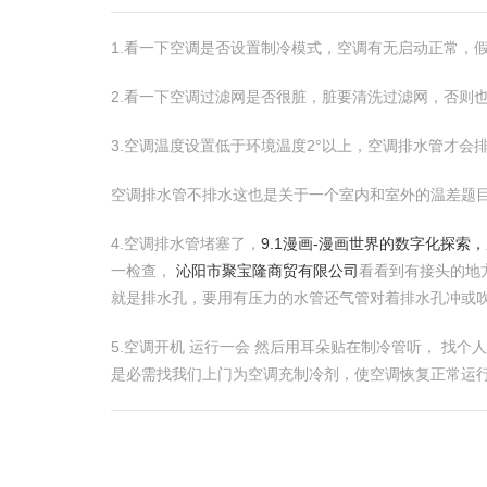
1.看一下空调是否设置制冷模式，空调有无启动正常，
2.看一下空调过滤网是否很脏，脏要清洗过滤网，否则
3.空调温度设置低于环境温度2°以上，空调排水管才会
空调排水管不排水这也是关于一个室内和室外的温差题
4.空调排水管堵塞了，
9.1漫画-漫画世界的数字化探索，
一检查，
沁阳市聚宝隆商贸有限公司
看看到有接头的地
就是排水孔，要用有压力的水管还气管对着排水孔冲或
5.空调开机 运行一会 然后用耳朵贴在制冷管听， 找
是必需找我们上门为空调充制冷剂，使空调恢复正常运