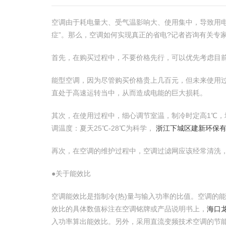
空调由于耗电量大、受气温影响大、使用集中，导致用
症”。那么，空调如何实现真正的省电?记者咨询有关专家
首先，在购买过程中，不要价格先行，可以优先考虑目
能型空调，因为尽管购买价格贵上几百元，但未来使用
直处于高速运转当中，从而造成电能的巨大损耗。
其次，在使用过程中，细心调节室温，制冷时定高1℃，
调温度：夏天25℃-28℃为科学，
浙江下城区建新环保有限
再次，在空调的维护过程中，空调过滤网应该经常清洗
●关于能效比
空调能效比是指制冷(热)量与输入功率的比值。空调的
效比的具体数值标注在空调铭牌或产品说明书上，
海口
入功率算出能效比。另外，采用直流变频技术空调的节能