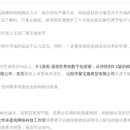
电高峰时段电网压力大、电力供应严重不足。特别是目前大量充斥于市场的
后了解到，只要从购买、使用和空调维护三个方面全面实施空调节电大“攻略
前市面上主流厂家主推的节
过程中节省的远远不止几百元。同时，一定要按房间选择适当功率的空调
均可省电10%以上，
9.1漫画-漫画世界的数字化探索，从传统到9.1版的
公司 - 首页
既给人体带来舒适性，
沁阳市聚宝隆商贸有限公司
又是节
，否则网罩堵塞也会影响制冷效果。
能效比越大，说明其更加节能。若两台空调的耗电量相同，则能效比高的空
龙华卓盈电网络科技工作室
消费者可以根据铭牌或说明书上标注的制冷量和
效果为明显，较高可达48%。