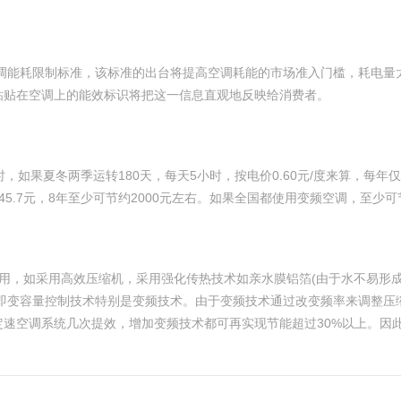
空调能耗限制标准，该标准的出台将提高空调耗能的市场准入门槛，耗电
粘贴在空调上的能效标识将把这一信息直观地反映给消费者。
小时，如果夏冬两季运转180天，每天5小时，按电价0.60元/度来算，每
5.7元，8年至少可节约2000元左右。如果全国都使用变频空调，至少可
用，如采用高效压缩机，采用强化传热技术如亲水膜铝箔(由于水不易形成
，即变容量控制技术特别是变频技术。由于变频技术通过改变频率来调整压
速空调系统几次提效，增加变频技术都可再实现节能超过30%以上。因